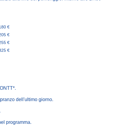
180 €
205 €
255 €
325 €
l'ONTT*.
pranzo dell'ultimo giorno.
.
e nel programma.