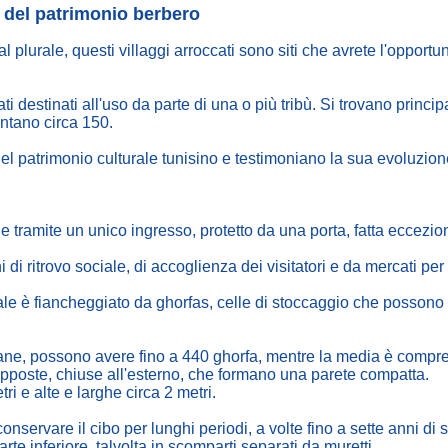
i del patrimonio berbero
l plurale, questi villaggi arroccati sono siti che avrete l'opportu
cati destinati all'uso da parte di una o più tribù. Si trovano princ
ntano circa 150.
el patrimonio culturale tunisino e testimoniano la sua evoluzione
e tramite un unico ingresso, protetto da una porta, fatta eccezio
di ritrovo sociale, di accoglienza dei visitatori e da mercati pe
ipale è fiancheggiato da ghorfas, celle di stoccaggio che possono e
ne, possono avere fino a 440 ghorfa, mentre la media è compre
pposte, chiuse all'esterno, che formano una parete compatta.
ri e alte e larghe circa 2 metri.
onservare il cibo per lunghi periodi, a volte fino a sette anni di s
rte inferiore, talvolta in scomparti separati da muretti.