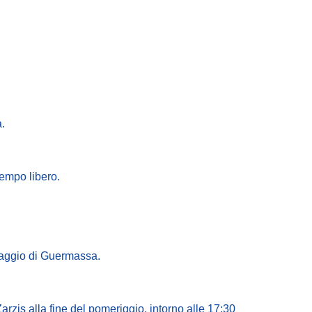
a.
tempo libero.
llaggio di Guermassa.
arzis alla fine del pomeriggio. intorno alle 17:30