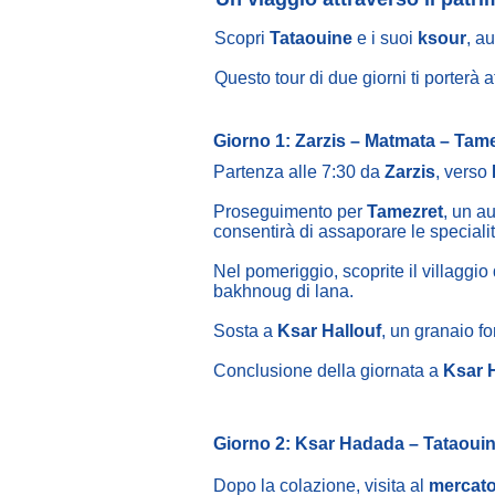
Scopri
Tataouine
e i suoi
ksour
, au
Questo tour di due giorni ti porterà at
Giorno 1: Zarzis – Matmata – Tam
Partenza alle 7:30 da
Zarzis
, verso
Proseguimento per
Tamezret
, un a
consentirà di assaporare le specialit
Nel pomeriggio, scoprite il villaggio
bakhnoug di lana.
Sosta a
Ksar Hallouf
, un granaio f
Conclusione della giornata a
Ksar 
Giorno 2: Ksar Hadada – Tataouin
Dopo la colazione, visita al
mercato