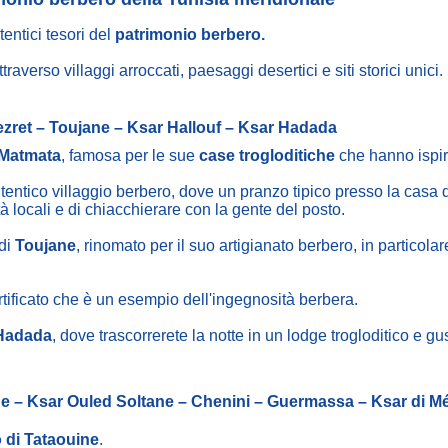
tentici tesori del
patrimonio berbero.
traverso villaggi arroccati, paesaggi desertici e siti storici unici.
ezret – Toujane – Ksar Hallouf – Ksar Hadada
Matmata
, famosa per le sue
case trogloditiche
che hanno ispira
utentico villaggio berbero, dove un pranzo tipico presso la casa d
à locali e di chiacchierare con la gente del posto.
 di
Toujane
, rinomato per il suo artigianato berbero, in particolare 
ortificato che è un esempio dell'ingegnosità berbera.
Hadada
, dove trascorrerete la notte in un lodge trogloditico e g
e – Ksar Ouled Soltane – Chenini – Guermassa – Ksar di Mé
 di Tataouine
.