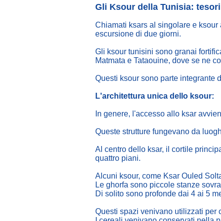
Gli Ksour della Tunisia: tesor
Chiamati ksars al singolare e ksour a
escursione di due giorni.
Gli ksour tunisini sono granai fortifi
Matmata e Tataouine, dove se ne co
Questi ksour sono parte integrante d
L'architettura unica dello ksour:
In genere, l'accesso allo ksar avvien
Queste strutture fungevano da luoghi 
Al centro dello ksar, il cortile princ
quattro piani.
Alcuni ksour, come Ksar Ouled Solta
Le ghorfa sono piccole stanze sovra
Di solito sono profonde dai 4 ai 5 met
Questi spazi venivano utilizzati per c
I cereali venivano conservati nella pa