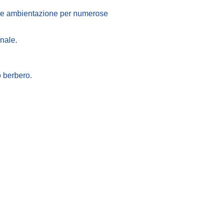
 come ambientazione per numerose
onale.
o berbero.