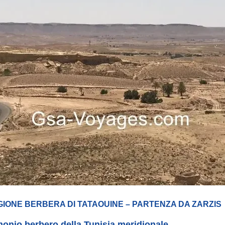
IONE BERBERA DI TATAOUINE – PARTENZA DA ZARZIS
imonio berbero della Tunisia meridionale