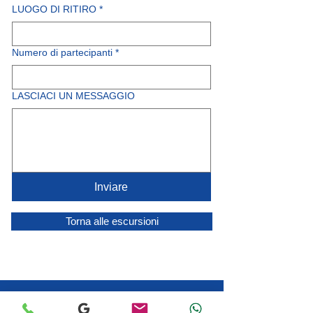
LUOGO DI RITIRO
*
Numero di partecipanti
*
LASCIACI UN MESSAGGIO
Inviare
Torna alle escursioni
GRAND-SAHARA-AVENTURES
LA VOSTRA AGENZIA DI VIAGGI A DJERBA