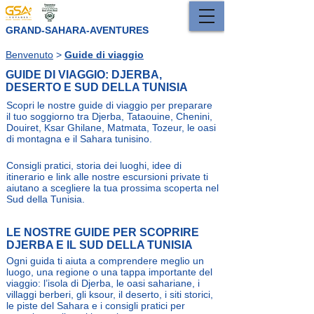
GRAND-SAHARA-AVENTURES
Benvenuto
>
Guide di viaggio
GUIDE DI VIAGGIO: DJERBA,
DESERTO E SUD DELLA TUNISIA
Scopri le nostre guide di viaggio per preparare
il tuo soggiorno tra Djerba, Tataouine, Chenini,
Douiret, Ksar Ghilane, Matmata, Tozeur, le oasi
di montagna e il Sahara tunisino.
Consigli pratici, storia dei luoghi, idee di
itinerario e link alle nostre escursioni private ti
aiutano a scegliere la tua prossima scoperta nel
Sud della Tunisia.
LE NOSTRE GUIDE PER SCOPRIRE
DJERBA E IL SUD DELLA TUNISIA
Ogni guida ti aiuta a comprendere meglio un
luogo, una regione o una tappa importante del
viaggio: l’isola di Djerba, le oasi sahariane, i
villaggi berberi, gli ksour, il deserto, i siti storici,
le piste del Sahara e i consigli pratici per