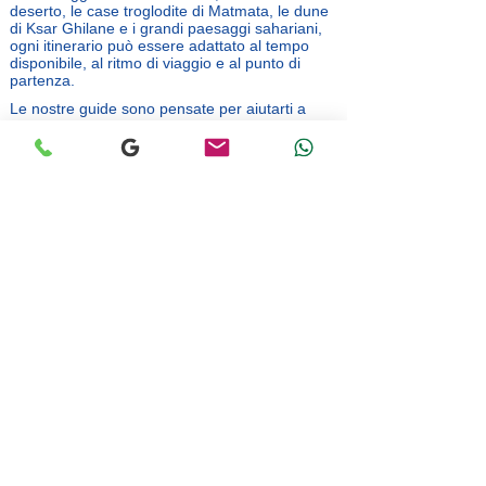
deserto, le case troglodite di Matmata, le dune
di Ksar Ghilane e i grandi paesaggi sahariani,
ogni itinerario può essere adattato al tempo
disponibile, al ritmo di viaggio e al punto di
partenza.
Le nostre guide sono pensate per aiutarti a
scegliere tra un’escursione in giornata, una
notte nel deserto o un circuito privato di più
giorni nel Sud della Tunisia.
➡️
Vedi le escursioni private da Djerba
➡️
Vedi i circuiti privati nel Sud della Tunisia
GRAND-SAHARA-AVENTURES
LA VOSTRA AGENZIA DI VIAGGI A DJERBA
Servizio clienti:
Anoir - (+216)
53 408 530
- WhatsApp
Servizio logistico:
Khaled - (+216)
53 409 912
- WhatsApp