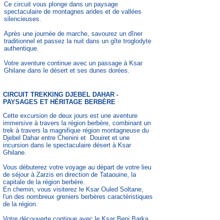
Ce circuit vous plonge dans un paysage
spectaculaire de montagnes arides et de vallées
silencieuses.
Après une journée de marche, savourez un dîner
traditionnel et passez la nuit dans un gîte troglodyte
authentique.
Votre aventure continue avec un passage à Ksar
Ghilane dans le désert et ses dunes dorées.
CIRCUIT TREKKING DJEBEL DAHAR -
PAYSAGES ET HÉRITAGE BERBÈRE
Cette excursion de deux jours est une aventure
immersive à travers la région berbère, combinant un
trek à travers la magnifique région montagneuse du
Djebel Dahar entre Chenini et Douiret et une
incursion dans le spectaculaire désert à Ksar
Ghilane.
Vous débuterez votre voyage au départ de votre lieu
de séjour à Zarzis en direction de Tataouine, la
capitale de la région berbère.
En chemin, vous visiterez le Ksar Ouled Soltane,
l'un des nombreux greniers berbères caractéristiques
de la région.
Votre découverte continue avec le Ksar Beni Barka,