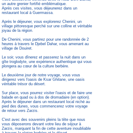
un autre grenier fortifié emblématique.
Après ces visites, vous déjeunerez dans un
restaurant local à Guermassa.
Après le déjeuner, vous explorerez Chenini, un
village pittoresque perché sur une colline et véritable
joyau de la région.
De Chenini, vous partirez pour une randonnée de 2
heures à travers le Djebel Dahar, vous amenant au
village de Douiret.
Le soir, vous dînerez et passerez la nuit dans un
gîte troglodyte, une expérience authentique qui vous
plongera au cœur de la culture berbère.
Le deuxième jour de notre voyage, vous vous
dirigerez vers l'oasis de Ksar Ghilane, une oasis
véritable trésor du désert.
Sur place, vous pourrez visiter l'oasis et de faire une
balade en quad ou à dos de dromadaire (en option).
Après le déjeuner dans un restaurant local niché au
pied des dunes, vous commencerez votre voyage
de retour vers Zarzis.
C'est avec des souvenirs pleins la tête que nous
vous déposerons devant votre lieu de séjour à
Zarzis, marquant la fin de cette aventure inoubliable
à travers la région berbère et le désert.