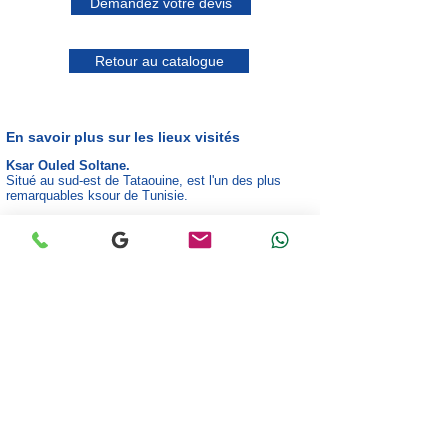
Demandez votre devis
Retour au catalogue
En savoir plus sur les lieux visités
Ksar Ouled Soltane.
S
itué au sud-est de Tataouine, est l'un des plus
remarquables ksour de Tunisie.
Ce ksar offre la particularité de disposer d'une
deuxième cour, datant
du XIX siècle, qui prolonge la
première construite au XV siècle environ.
Il dispose ainsi du nombre record de 400 cellules de
stockage des réserves alimentaires, appelées
ghorfas, qui sont réparties sur quatre
ou cinq
niveaux.​
Chenini.
Très beau site et le plus visité situé à 18 km à
l'ouest de Tataouine, perché sur une crête. vous y
découvrirez les habitations troglodytes, construites
dans la roche.
Départ pour 2 heures de marche à travers les