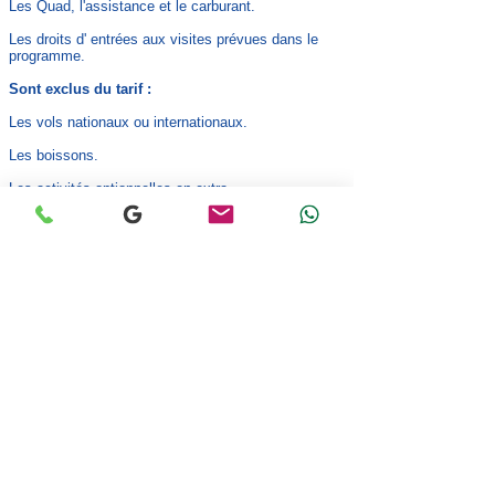
Les Quad, l'assistance et le carburant.
Les droits d' entrées aux visites prévues dans le
programme.
Sont exclus du tarif :
Les vols nationaux ou internationaux.
Les boissons.
Les activités optionnelles en extra.
Les pourboires et achats personnels.
*Office national du tourisme Tunisien
Demandez votre devis
Retour au catalogue
GRAND-SAHARA-AVENTURES