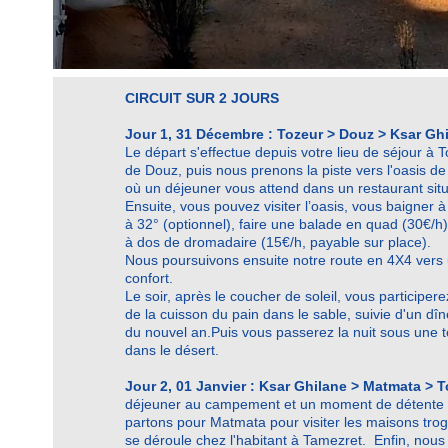
CIRCUIT SUR 2 JOURS
Jour 1, 31 Décembre : Tozeur > Douz > Ksar Gh
Le départ s'effectue depuis votre lieu de séjour à T
de Douz, puis
nous prenons la piste vers l'oasis d
où un déjeuner vous attend dans un restaurant sit
Ensuite, vous pouvez visiter l’oasis, vous baigner 
à 32° (optionnel), faire une balade en quad (30€/
à dos de dromadaire (15€/h, payable sur place).
Nous poursuivons ensuite notre route en 4X4 vers
confort.
Le soir, après le coucher de soleil, vous participer
de la cuisson du pain dans le sable, suivie d'un dîne
du nouvel an.
Puis vous
passerez la nuit sous une t
dans le désert.
Jour 2, 01 Janvier : Ksar Ghilane > Matmata > 
déjeuner au campement et un moment de détente d
partons pour Matmata pour visiter les maisons trog
se déroule chez l'habitant à Tamezret.
Enfin, nous