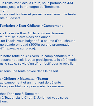
un restaurant local à Douz, nous partons en 4X4
s dunes jusqu'à la montagne de Tembaine,
ement.
ibre avant le dîner et passez la nuit sous une tente
ité du désert.
: Tembaine > Ksar Ghilane > Campement
ers l'oasis de Ksar Ghilane, où un déjeuner
taurant situé aux pieds des dunes.
iter l’oasis, vous baigner à la source d’eau chaude
e une balade en quad (30€/h) ou une promenade
€/h, payable sur place).
e notre route en 4X4 vers un camp saharien tout
e coucher de soleil, vous participerez à la cérémonie
s le sable, suivie d'un dîner festif pour le réveillon
it sous une tente privée dans le désert.
sar Ghilane > Matmata > Tozeur
r au campement et un moment de détente
rtons pour Matmata pour visiter les maisons
chez l'habitant à Tamezret.
s à Tozeur
via le Chott El Jerid
, où vous serez
éjour.