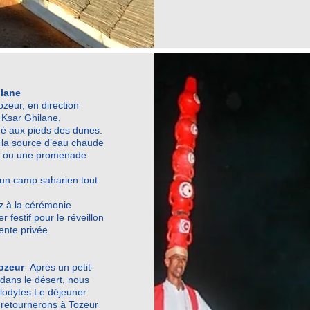
ilane
ozeur, en direction
e Ksar Ghilane,
ué aux pieds des dunes.
à la source d’eau chaude
h) ou une promenade
 un camp saharien tout
ez à la cérémonie
r festif pour le réveillon
ente privée
Tozeur
Après un petit-
ans le désert, nous
lodytes.
Le déjeuner
 retournerons à Tozeur