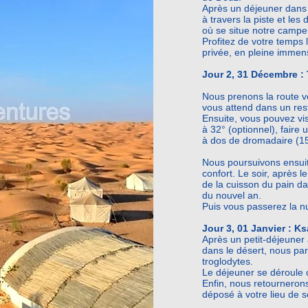
Après un déjeuner dans 
à travers la piste et le
où se situe notre camp
Profitez de votre temps l
privée, en pleine immens
Jour 2, 31 Décembre 
Nous prenons la route v
vous attend dans un res
Ensuite, vous pouvez vis
à 32° (optionnel), fair
à dos de dromadaire (15
Nous poursuivons ensuit
confort. Le soir, après l
de la cuisson du pain dan
du nouvel an.
Puis vous
passerez la nu
Jour 3, 01 Janvier : K
Après un petit-déjeune
dans le désert, nous pa
troglodytes.
Le déjeuner se déroule 
Enfin, nous retourneron
déposé à votre lieu de s