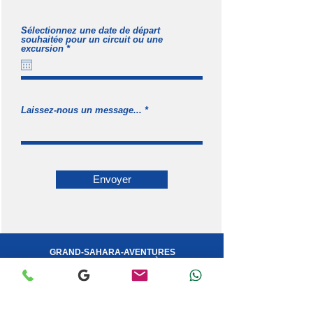
Sélectionnez une date de départ
souhaitée pour un circuit ou une
r
excursion
*
e
q
u
i
r
e
Laissez-nous un message...
d
Envoyer
GRAND-SAHARA-AVENTURES
VOTRE AGENCE DE VOYAGES À DJERBA
Service commercial :
Anoir - (+216)
53 408 530
- WhatsApp
Service logistique :
Khaled - (+216)
53 409 912
- WhatsApp