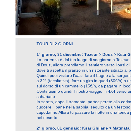
TOUR DI 2 GIORNI
1° giorno, 31 dicembre: Tozeur > Douz > Ksar G
La partenza è dal tuo luogo di soggiorno a Tozeur,
di Douz, allora
prendiamo il sentiero verso l'oasi di
dove ti aspetta il pranzo in un ristorante situato ai 
Quindi puoi visitare l'oasi, fare il bagno alla sorgen
a 32° (facoltativo), fare un giro in quad (30€/h) o 
sul dorso di un cammello (15€/h, da pagare in loco
Continuiamo quindi il nostro viaggio in 4X4 verso 
sahariano.
In serata, dopo il tramonto, parteciperete alla ceri
cuocere il pane nella sabbia, seguito da un festos
capodanno.
Allora tu
passare la notte in una tenda 
nel deserto.
2° giorno, 01 gennaio: Ksar Ghilane > Matmata