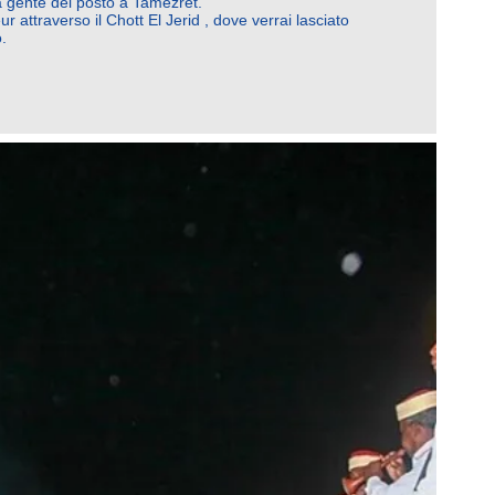
la gente del posto a Tamezret.
eur
attraverso il Chott El Jerid
, dove verrai lasciato
.