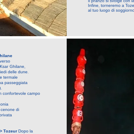
Il pranzo si svolge con 
Infine, torneremo a Toz
al tuo luogo di soggiorno
hilane
 verso
 Ksar Ghilane,
piedi delle dune.
te termale
una passeggiata
).
un confortevole campo
monia
o cenone di
privata
 > Tozeur
Dopo la