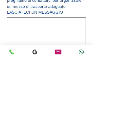
preghiamo di contattarci per organizzare 
un mezzo di trasporto adeguato.
LASCIATECI UN MESSAGGIO
Cancellazione gratuita fino a 48 ore 
prima della partenza.
(5 giorni per i tour con alloggio 
incluso.)
Ho letto e accetto i Termini e 
Condizioni di Vendita, inclusa la 
politica di annullamento e 
rimborso.
*
PRENOTA E PAGA ORA
GRAND-SAHARA-AVENTURES
LA VOSTRA AGENZIA DI VIAGGI A DJERBA