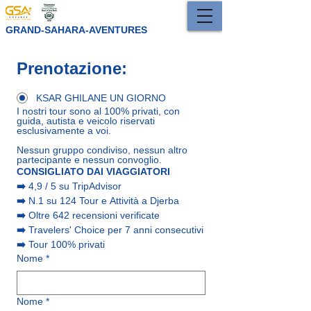
GRAND-SAHARA-AVENTURES
Prenotazione:
KSAR GHILANE UN GIORNO
I nostri tour sono al 100% privati, con 
guida, autista e veicolo riservati 
esclusivamente a voi.
Nessun gruppo condiviso, nessun altro 
partecipante e nessun convoglio.
CONSIGLIATO DAI VIAGGIATORI
➡️
 4,9 / 5 su TripAdvisor
➡️
 N.1 su 124 Tour e Attività a Djerba
➡️
 Oltre 642 recensioni verificate
➡️
 Travelers' Choice per 7 anni consecutivi
➡️
 Tour 100% privati
Nome
*
Nome
*