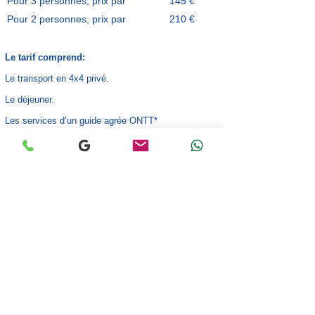
personne
Pour 3 personnes, prix par
145 €
personne
Pour 2 personnes, prix par
210 €
personne
​​​​​Le tarif comprend:
Le transport en 4x4 privé.
L
e déjeuner.
Les services d’un guide agrée ONTT*
Les droits d'entrées aux visites prévues dans le
programme
Sont exclus du tarif :
Les vols nationaux ou internationaux.
Les boissons.
Les activités optionnelles en extra.
Les pourboires et achats personnels.
*Office national du tourisme Tunisien