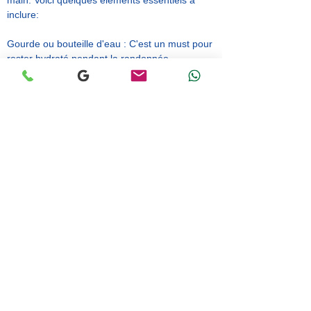
main. Voici quelques éléments essentiels à
inclure:
Gourde ou bouteille d'eau : C'est un must pour
rester hydraté pendant la randonnée.
Crème solaire à indice de protection élevé : Le
soleil du désert peut être très fort, il est donc
important de protéger votre peau.
Lunettes de soleil : Pour protéger vos yeux des
rayons UV et du sable.
Appareil photo : Vous aurez sûrement envie de
capturer les magnifiques paysages du désert.
Les journées, même en hiver, peuvent être
chaudes, alors préparez des vêtements légers
adaptés à la randonnée.
Les nuits sont plus fraîches, et peuvent même
être très froides en hiver, alors n'oubliez pas de