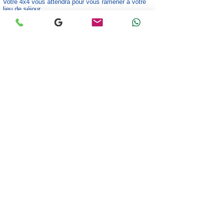
Votre 4x4 vous attendra pour vous ramener à votre
lieu de séjour.
Cette journée sera une véritable immersion dans la
vie du désert, une expérience inoubliable qui restera
gravée dans votre mémoire.
LA GALERIE PHOTOS
GRAND-SAHARA-AVENTURES
VOTRE AGENCE DE VOYAGES À DJERBA