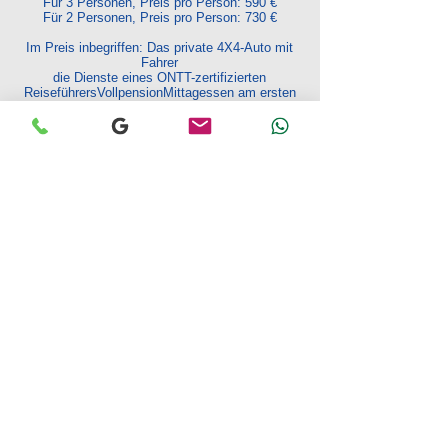
Für 3 Personen, Preis pro Person: 590 €
Für 2 Personen, Preis pro Person: 730 €
Im Preis inbegriffen: Das private 4X4-Auto mit
Fahrer
die Dienste eines ONTT-zertifizierten
Reiseführers
Vollpension
Mittagessen am ersten
Tag
beim Mittagessen
des letzten Tages
die verschiedenen Unterkünfte und Biwaks.
Vom Preis ausgeschlossen sind:
Alles, was in
diesem Abschnitt nicht erwähnt wird
" der Preis beinhaltet "
Fordern Sie Ihr Angebot an
Zurück zum Katalog
GRAND-SAHARA-AVENTURES
IHRE REISEAGENTUR AUF DJERBA
Kundenservice:
Anoir – (+216)
53 408 530
– WhatsApp
Logistik:
Khaled – (+216)
53 409 912
– WhatsApp