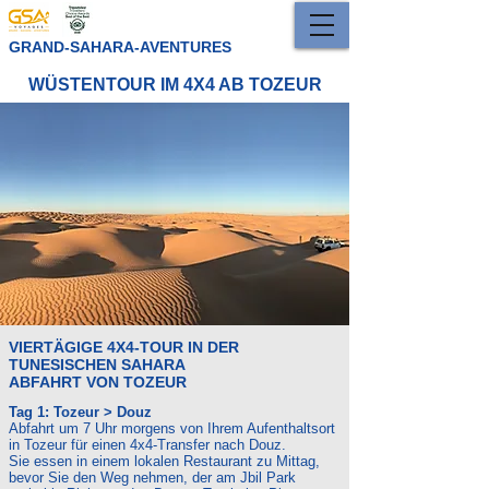
GRAND-SAHARA-AVENTURES
WÜSTENTOUR IM 4X4 AB TOZEUR
VIERTÄGIGE 4X4-TOUR IN DER
TUNESISCHEN SAHARA
ABFAHRT VON TOZEUR
Tag 1: Tozeur > Douz
Abfahrt um 7 Uhr morgens von Ihrem Aufenthaltsort
in Tozeur für einen 4x4-Transfer nach Douz.
Sie essen in einem lokalen Restaurant zu Mittag,
bevor Sie den Weg nehmen, der am Jbil Park