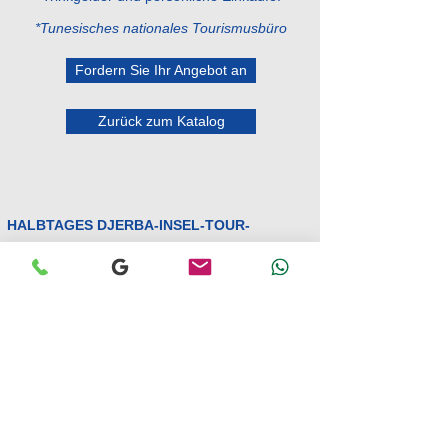
*Tunesisches nationales Tourismusbüro
Fordern Sie Ihr Angebot an
Zurück zum Katalog
HALBTAGES DJERBA-INSEL-TOUR-
PROGRAMM
Abholung um 7:30 Uhr von Ihrem Aufenthaltsort
in Djerba.
Besuch einer unterirdischen Moschee. Besuch
des Töpfermuseums und des Töpferdorfes
Guelalla.
Besuch der ältesten Synagoge im Maghreb.
Besuch des Dorfes Erriadh, Djerba Hood und
Streets Art