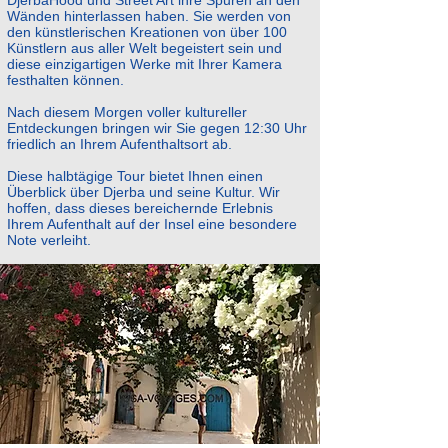
DjerbaHood und Street Art ihre Spuren an den
Wänden hinterlassen haben. Sie werden von
den künstlerischen Kreationen von über 100
Künstlern aus aller Welt begeistert sein und
diese einzigartigen Werke mit Ihrer Kamera
festhalten können.
Nach diesem Morgen voller kultureller
Entdeckungen bringen wir Sie gegen 12:30 Uhr
friedlich an Ihrem Aufenthaltsort ab.
Diese halbtägige Tour bietet Ihnen einen
Überblick über Djerba und seine Kultur. Wir
hoffen, dass dieses bereichernde Erlebnis
Ihrem Aufenthalt auf der Insel eine besondere
Note verleiht.