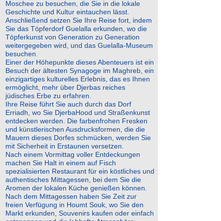
Moschee zu besuchen, die Sie in die lokale
Geschichte und Kultur eintauchen lässt.
Anschließend setzen Sie Ihre Reise fort, indem
Sie das Töpferdorf Guelalla erkunden, wo die
Töpferkunst von Generation zu Generation
weitergegeben wird, und das Guelalla-Museum
besuchen.
Einer der Höhepunkte dieses Abenteuers ist ein
Besuch der ältesten Synagoge im Maghreb, ein
einzigartiges kulturelles Erlebnis, das es Ihnen
ermöglicht, mehr über Djerbas reiches
jüdisches Erbe zu erfahren.
Ihre Reise führt Sie auch durch das Dorf
Erriadh, wo Sie DjerbaHood und Straßenkunst
entdecken werden. Die farbenfrohen Fresken
und künstlerischen Ausdrucksformen, die die
Mauern dieses Dorfes schmücken, werden Sie
mit Sicherheit in Erstaunen versetzen.
Nach einem Vormittag voller Entdeckungen
machen Sie Halt in einem auf Fisch
spezialisierten Restaurant für ein köstliches und
authentisches Mittagessen, bei dem Sie die
Aromen der lokalen Küche genießen können.
Nach dem Mittagessen haben Sie Zeit zur
freien Verfügung in Houmt Souk, wo Sie den
Markt erkunden, Souvenirs kaufen oder einfach