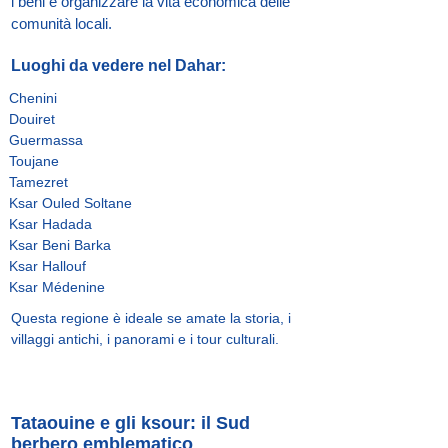
i beni e organizzare la vita economica delle
comunità locali.
Luoghi da vedere nel Dahar:
Chenini
Douiret
Guermassa
Toujane
Tamezret
Ksar Ouled Soltane
Ksar Hadada
Ksar Beni Barka
Ksar Hallouf
Ksar Médenine
Questa regione è ideale se amate la storia, i
villaggi antichi, i panorami e i tour culturali.
Tataouine e gli ksour: il Sud
berbero emblematico