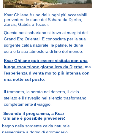
Ksar Ghilane è uno dei luoghi più accessibili
per vedere le dune del Sahara da Djerba,
Zarzis, Gabès o Tozeur.
Questa oasi sahariana si trova ai margini del
Grand Erg Oriental. È conosciuta per la sua
sorgente calda naturale, le palme, le dune
ocra e la sua atmosfera di fine del mondo.
Ksar Ghilane può essere visitata con una
lunga escursione giornaliera da Djerba
, ma
l’
esperienza diventa molto più intensa con
una notte sul posto
.
Il tramonto, la serata nel deserto, il cielo
stellato e il risveglio nel silenzio trasformano
completamente il viaggio.
Secondo il programma, a Ksar
Ghilane è possibile prevedere:
bagno nella sorgente calda naturale
passeggiata a dorso di dromedario